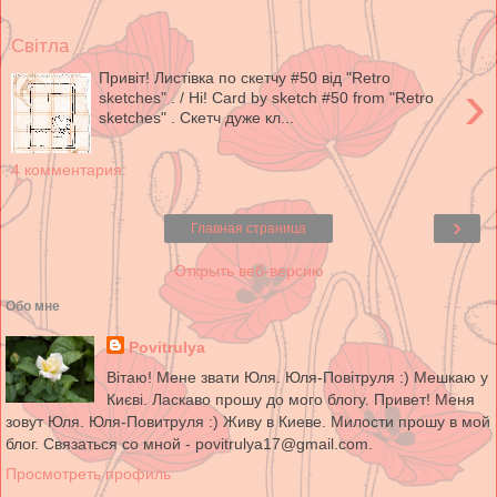
Світла
Привіт! Листівка по скетчу #50 від "Retro
›
sketches" . / Hi! Card by sketch #50 from "Retro
sketches" . Скетч дуже кл...
4 комментария:
›
Главная страница
Открыть веб-версию
Обо мне
Povitrulya
Вітаю! Мене звати Юля. Юля-Повітруля :) Мешкаю у
Києві. Ласкаво прошу до мого блогу. Привет! Меня
зовут Юля. Юля-Повитруля :) Живу в Киеве. Милости прошу в мой
блог. Связаться со мной - povitrulya17@gmail.com.
Просмотреть профиль