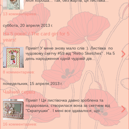
Моя хороша... Так, без жартів, ця листівка...
13 комментариев:
суббота, 20 апреля 2013 г.
На 5 років! / The card girl for 5
years!
›
Привіт! У мене знову мало слів :). Листівка по
чудовому скетчу #59 від "Retro Sketches" . На 5
день народження одній чудовій дів...
8 комментариев:
понедельник, 15 апреля 2013 г.
Чайний сервіз
Привіт ! Ця листівочка давно зроблена та
›
подарована, створилася вона за скетчем від
"Скрапушки" . І мені все здавалося, що...
16 комментариев: