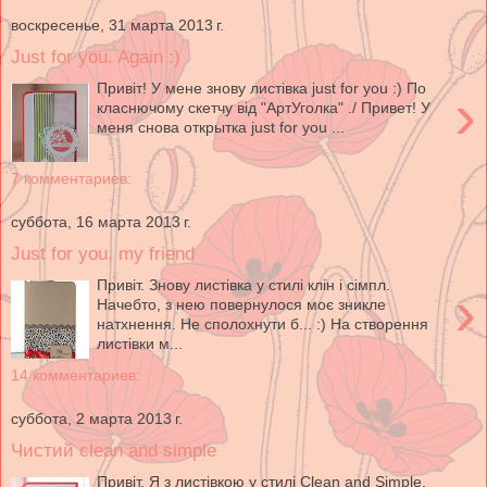
воскресенье, 31 марта 2013 г.
Just for you. Again :)
Привіт! У мене знову листівка just for you :) По
›
класнючому скетчу від "АртУголка" ./ Привет! У
меня снова открытка just for you ...
7 комментариев:
суббота, 16 марта 2013 г.
Just for you, my friend
Привіт. Знову листівка у стилі клін і сімпл.
›
Начебто, з нею повернулося моє зникле
натхнення. Не сполохнути б... :) На створення
листівки м...
14 комментариев:
суббота, 2 марта 2013 г.
Чистий сlean and simple
Привіт. Я з листівкою у стилі Clean and Simple.