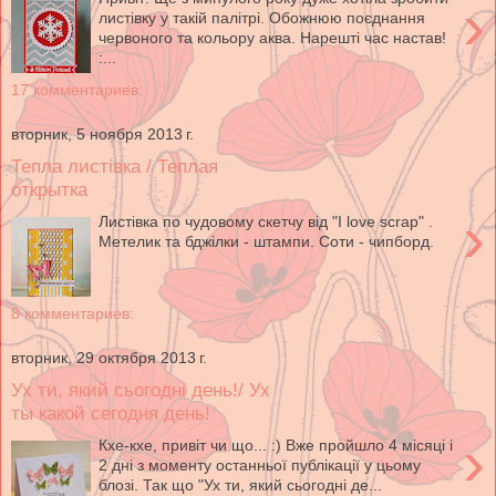
›
листівку у такій палітрі. Обожнюю поєднання
червоного та кольору аква. Нарешті час настав!
:...
17 комментариев:
вторник, 5 ноября 2013 г.
Тепла листівка / Теплая
открытка
›
Листівка по чудовому скетчу від "I love scrap" .
Метелик та бджілки - штампи. Соти - чипборд.
8 комментариев:
вторник, 29 октября 2013 г.
Ух ти, який сьогодні день!/ Ух
ты какой сегодня день!
›
Кхе-кхе, привіт чи що... :) Вже пройшло 4 місяці і
2 дні з моменту останньої публікації у цьому
блозі. Так що "Ух ти, який сьогодні де...