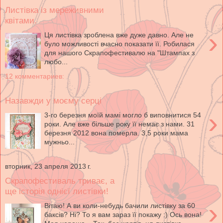
Листівка із мереживними
квітами.
›
Ця листівка зроблена вже дуже давно. Але не
було можливості вчасно показати її. Робилася
для нашого Скрапофестивалю на "Штампах з
любо...
12 комментариев:
Назавжди у моєму серці
›
3-го березня моїй мамі могло б виповнитися 54
роки. Але вже більше року її немає з нами. 31
березня 2012 вона померла. 3,5 роки мама
мужньо...
вторник, 23 апреля 2013 г.
Скрапофестиваль триває, а
ще історія однієї листівки!
›
Вітаю! А ви коли-небудь бачили листівку за 60
баксів? Ні? То я вам зараз її покажу :) Ось вона!