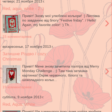
четверг, 21 ноября 2013 г.
Red, aqua, white - 2 :)
Привіт! Знову мої улюблені кольори! :) Листівка
›
по завданню від блогу "Festive friday". / Hello!
Again, my favorite color! :) Th...
15 комментариев:
воскресенье, 17 ноября 2013 г.
Затишне Різдво / cozy
Christmas
›
Привіт! Мене знову зачепила палітра від Merry
Monday Challenge . :) Там така затишна
картинка! Окрім червоного, білого та
шоколадного кольо...
19 комментариев:
суббота, 9 ноября 2013 г.
Red, Aqua, White
Привіт! Ще з минулого року дуже хотіла зробити