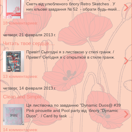
›
Cкетч від улюбленого блогу Retro Sketches . У
них кльове завдання № 52 - обрати будь-який...
18 комментариев:
четверг, 21 февраля 2013 г.
Читать твое сердце....
Привіт! Сьогодні я з листівкою у стилі гранж. /
›
Привет! Сегодня я с открыткой в стиле гранж.
13 комментариев:
четверг, 14 февраля 2013 г.
Clean and Simple
Ця листівочка по завданню "Dynamic Duos@ #39
›
Pink pirouette and Pool party від блогу "Dynamic
Duos". / Сard by task ...
14 комментариев: