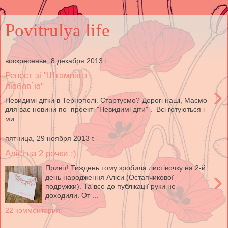
Povitrulya life
воскресенье, 8 декабря 2013 г.
Репост зі "Штампів з
›
любов`ю"
Невидимі дітки в Тернополі. Стартуємо? Дорогі наші, Маємо
для вас новини по проекті "Невидимі діти" . Всі готуються і
ми ...
пятница, 29 ноября 2013 г.
Алісі на 2 рочки :)
Привіт! Тиждень тому зробила листівочку на 2-й
›
день народження Аліси (Остапчикової
подружки). Та все до публікації руки не
доходили. От ...
22 комментария: